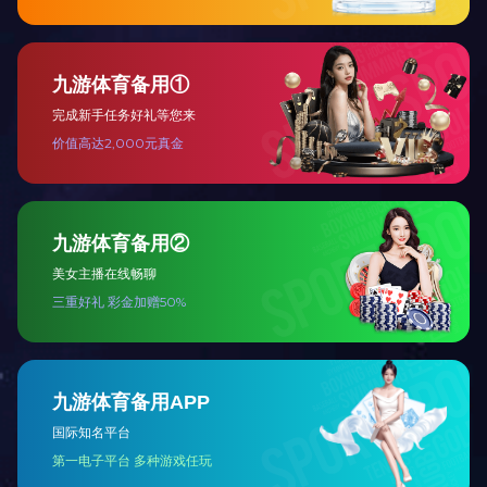
上一条：
松木斜孔木塞
返回列表
下一条：
桦木斜孔木塞