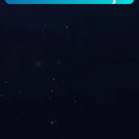
版权所有：九游足球
设计制作：网商天下
米兰app体育登录入口_米兰体育（中国）
|
Kaiyun（中国大陆体育）
|
乐
动网页版·官方站在线登入_乐动（中国）
|
米兰注册
|
9U在线
|
米兰体育
|
开云链接官网
|
乐鱼app登录入口
|
乐动体育(中国)官方网站
|