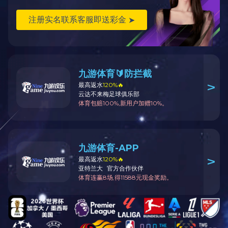
产品详情
技术数据：
SIZES: Ø 9.5 ( 3/8” ) x 45mm